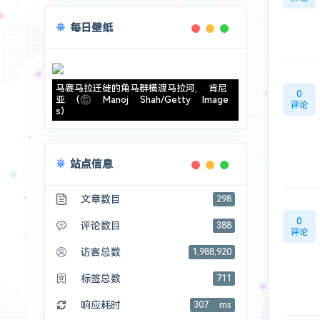
每日壁纸
马赛马拉迁徙的角马群横渡马拉河, 肯尼
0
亚 (© Manoj Shah/Getty Image
评论
s)
站点信息
文章数目
298
0
评论数目
388
评论
访客总数
1,988,920
标签总数
711
响应耗时
307 ms