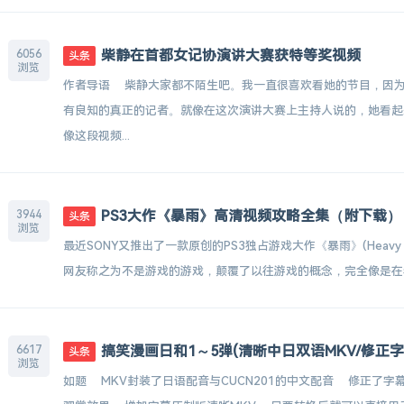
柴静在首都女记协演讲大赛获特等奖视频
6056
头条
浏览
作者导语 柴静大家都不陌生吧。我一直很喜欢看她的节目，因
有良知的真正的记者。就像在这次演讲大赛上主持人说的，她看
像这段视频...
PS3大作《暴雨》高清视频攻略全集（附下载）
3944
头条
浏览
最近SONY又推出了一款原创的PS3独占游戏大作《暴雨》(Heav
网友称之为不是游戏的游戏，颠覆了以往游戏的概念，完全像是在看
搞笑漫画日和1～5弹(清晰中日双语MKV/修正字
6617
头条
浏览
如题 MKV封装了日语配音与CUCN201的中文配音 修正了