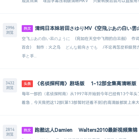
观赏效果 增加字幕压制版清晰MKV 只要转换后就可以直接用手机 PS
清纯日本妹岩田さゆりMV《空飛ぶあの白い雲
2996
热文
浏览
空飞ぶあの白い云のように (宛如在天空中飞翔的白云般) 作
百合) 制作：火之鸟 どんな前向きでも /不论再怎麼积极努
手と手...
《名侦探柯南》剧场版 1-12部全集高清晰版
3432
头条
浏览
每年一部的《名侦探柯南》从1997年开始到今年已经有13个年
着急，今天我把这12部(第13部暂时还看不到)的高清版都发上来大家
跑酷达人Damien Walters2010最新视频集锦
2814
热文
浏览