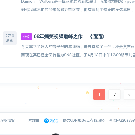
Damien Walters是一位超级强的跑酷高手，5届强力翻滚（po
到他我就不由的会想起暴力街区来，他有着超乎想象的身体素质，各
08年搞笑视频巅峰之作—《混混》
2750
热文
浏览
今天拿到了盛大的格子客的邀请码，进去体验了一把，还是蛮有意
而现在其已经全面转型为SNS社区。于4月16日中午12:00结束对盛
1
2
»
023 涅槃博客
本站由
提供CDN加速/云存储服务
萌ICP备20228