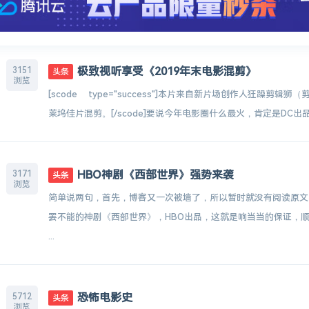
极致视听享受《2019年末电影混剪》
3151
头条
浏览
[scode type="success"]本片来自新片场创作人狂躁
莱坞佳片混剪。[/scode]要说今年电影圈什么最火，肯定是DC出
HBO神剧《西部世界》强势来袭
3171
头条
浏览
简单说两句，首先，博客又一次被墙了，所以暂时就没有阅读原文
罢不能的神剧《西部世界》，HBO出品，这就是响当当的保证，
...
恐怖电影史
5712
头条
浏览