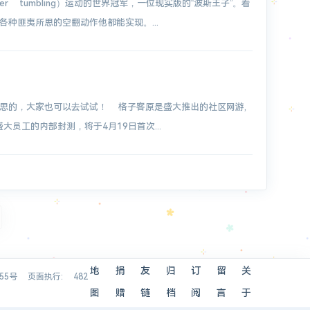
wer tumbling）运动的世界冠军，一位现实版的“波斯王子”。看
种匪夷所思的空翻动作他都能实现。...
思的，大家也可以去试试！ 格子客原是盛大推出的社区网游,
大员工的内部封测，将于4月19日首次...
地
捐
友
归
订
留
关
955号
页面执行: 482
图
赠
链
档
阅
言
于