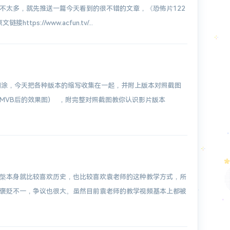
不太多，就先推送一篇今天看到的很不错的文章，《恐怖片122
s://www.acfun.tv/...
糊涂，今天把各种版本的缩写收集在一起，并附上版本对照截图
MVB后的效果图) ，附完整对照截图教你认识影片版本
槃本身就比较喜欢历史，也比较喜欢袁老师的这种教学方式，所
褒贬不一，争议也很大。虽然目前袁老师的教学视频基本上都被