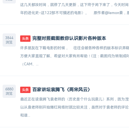
这几天都没时间，就停了几天更新，这下终于闲下来了，今天时间
年的进化史-这122部不可描述的电影》。 原作者@lemon姜，原文链接http
完整对照截图教你认识影片各种版本
3844
头条
浏览
许多朋友在下载电影的时候， 往往会被各种各样的版本标识弄
方便大家直观了解。希望对大家有所帮助！(注：截图均为转制成R
（CAM、...
百家讲坛袁腾飞《两宋风云》
6880
头条
浏览
最近正在读袁腾飞袁老师的《历史是个什么玩意儿》系列，因为涅
以从袁老师刚开始爆红网络时就比较关注，虽然对于袁老师的评论
和谐...