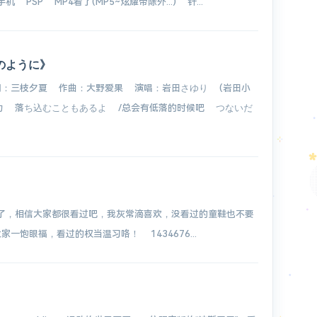
P MP4看了(MP5~炫耀帝除外...) 针...
のように》
词：三枝夕夏 作曲：大野爱果 演唱：岩田さゆり (岩田小
力 落ち込むこともあるよ /总会有低落的时候吧 つないだ
头了，相信大家都很看过吧，我灰常滴喜欢，没看过的童鞋也不要
一饱眼福，看过的权当温习咯！ 1434676...