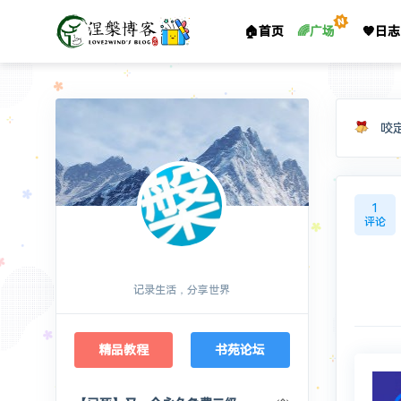
🏠首页
🌈广场
🧡日志
咬
1
评论
涅槃博客
记录生活，分享世界
精品教程
书苑论坛