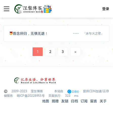
登录
吾念所归，无惧无退！
---- 『冰与火之歌』
1
2
3
»
© 2009-2023 涅槃博客
本站由
提供CDN加速/云存
储服务
萌ICP备20228955号
页面执行: 323 ms
地图
捐赠
友链
归档
订阅
留言
关于