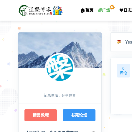
🏠首页
🌈广场
🧡日志
Yes
0
评论
涅槃博客
记录生活，分享世界
精品教程
书苑论坛