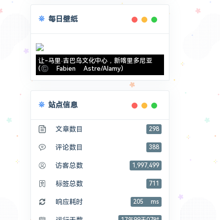
每日壁纸
让-马里·吉巴乌文化中心，新喀里多尼亚
(© Fabien Astre/Alamy)
站点信息
文章数目
298
评论数目
388
访客总数
1,997,499
标签总数
711
响应耗时
205 ms