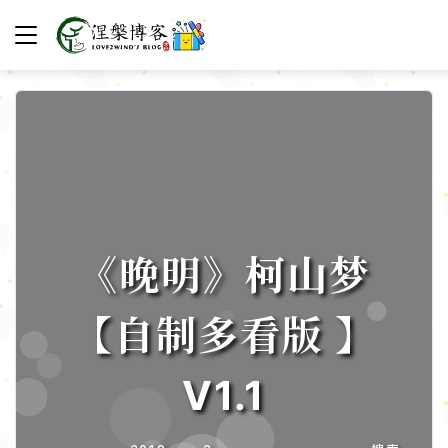
《晚明》柯山梦
【自制多看版 】
V1.1