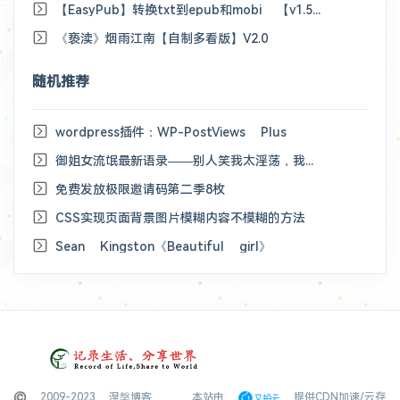
【EasyPub】转换txt到epub和mobi 【v1.50】（支持单mobi7/kf8格式输出）
《亵渎》烟雨江南【自制多看版】V2.0
随机推荐
wordpress插件：WP-PostViews Plus
御姐女流氓最新语录——别人笑我太淫荡，我笑别人不开放
免费发放极限邀请码第二季8枚
CSS实现页面背景图片模糊内容不模糊的方法
Sean Kingston《Beautiful girl》
© 2009-2023 涅槃博客
本站由
提供CDN加速/云存