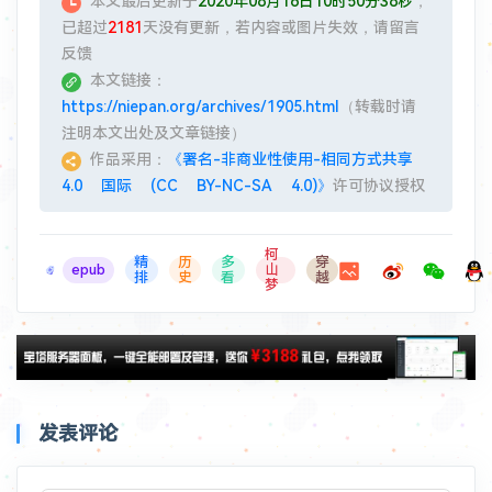
本文最后更新于
2020年08月16日10时50分38秒
，
已超过
2181
天没有更新，若内容或图片失效，请留言
反馈
本文链接：
https://niepan.org/archives/1905.html
（转载时请
注明本文出处及文章链接）
作品采用：
《署名-非商业性使用-相同方式共享
4.0 国际 (CC BY-NC-SA 4.0)》
许可协议授权
柯
精
历
多
穿
epub
山
排
史
看
越
梦
发表评论