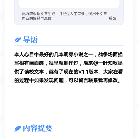
1年前
：
#开源 #建站/图床
Foxel图床也是智能图库管理系统
此内容根据文章生成，并经过人工审核，仅用于文章
内容的解释与总结
反馈
2年前
：
在Vercel搭建了一个Bing壁纸的API，速度还是不错的，已经用到微博背景。搭建还是很简单的，Fork这个项目，然后把默认分支master改为vercel，然后直接在Vercel新建项目，导入你的fork，创建即可。除了获取Bing每日地址，这个API还可以获取网站信息，图标，标题等、获取QQ信息、QQ头像、QQ昵称等、获取短视频信息、去水印、抖音、火山、微视、皮皮虾、最右 🐙
导语
2年前
：
#相册
2年前
：
#分享/资源 针对最近Vercel国内多地反应DNS解析跳反诈，分享个可用的中国DNS，
本人心目中最好的几本明穿小说之一，战争场面描
写很有画面感，很早就制作过，后来@一叶知秋提
供了读校文本，就有了现在的V1.1版本。大家在看
的过程中如果发现问题，可以留言联系我再修改。
内容提要