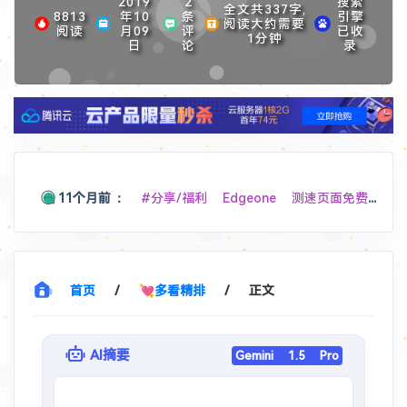
2019
2
搜索
全文共337字,
8813
年10
条
引擎
阅读大约需要
阅读
月09
评
已收
1分钟
日
论
录
11个月前
：
#分享/福利 Edgeone 测速页面免费 4 个激活码
11个月前
：
#软件/Win
hellzerg/optimizer: The finest Windows Optimizer
1年前
：
#软件/扩展
Chrome 版本 139 "这些扩展程序不再受支持，因此已停用" ，请教解决办法
首页
/
💘多看精排
/
正文
1年前
：
#开源 #分享/网站
基于 Cloudflare Workers 的微信文件传输助手 Web 应用，采用单文件全栈架构，实现跨设备文件传输和消息同步功能。
AI摘要
Gemini 1.5 Pro
1年前
：
#分享/网站
美国地址生成器 - 随机生成美国地址和个人身份信息
1年前
：
#教程/GFW
VPS 搭建脚本 - Lyndra's Blog