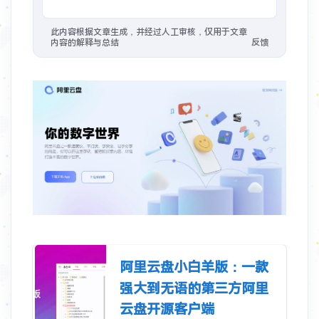
1年前
：
#教程/GFW
VPS 搭建脚本 - Lyndra's Blog
此内容根据文章生成，并经过人工审核，仅用于文章
内容的解释与总结
反馈
1年前
：
#开源 #建站/图床
Foxel图床也是智能图库管理系统
2年前
：
在Vercel搭建了一个Bing壁纸的API，速度还是不错的，已经用到微博背景。搭建还是很简单的，Fork这个项目，然后把默认分支master改为vercel，然后直接在Vercel新建项目，导入你的fork，创建即可。除了获取Bing每日地址，这个API还可以获取网站信息，图标，标题等、获取QQ信息、QQ头像、QQ昵称等、获取短视频信息、去水印、抖音、火山、微视、皮皮虾、最右 🐙
2年前
：
#相册
阿里云盘小白羊版：一款
强大到无语的第三方阿里
云盘开源客户端