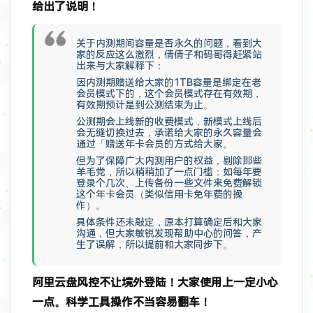
给出了说明！
关于内测期间容量是否永久的问题，看到大
家的反应这么激烈，倩倩子和码哥得赶紧站
出来与大家解释下：
因内测期赠送给大家的1TB容量是绑定在老
会员模式下的，这个会员模式存在有效期，
有效期预计是到公测结束为止。
公测期会上线新的收费模式，新模式上线后
会无缝切换过去，承诺给大家的永久容量会
通过「赠送年卡会员的方式给大家。
但为了保障广大内测用户的权益，剔除那些
羊毛党，所以稍稍加了一点门槛：如每年要
登录个几次、上传备份一些文件来免费解锁
这个年卡会员（类似信用卡免年费的操
作）。
具体条件还未敲定，原本打算确定后和大家
沟通，但大家敏锐发现帮助中心的问答，产
生了误解，所以提前和大家同步下。
阿里云盘风控不让境外登陆！大家使用上一定小心
一点。科学工具操作不当容易翻车！