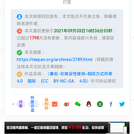
打赏
本文经授权后发布，本文观点不代表立场，转载请
联系原作者。
本文最后更新于
2021年09月03日16时36分35秒
，
已超过
1798
天没有更新，若内容或图片失效，请留言
反馈
本文链接：
https://niepan.org/archives/2189.html
（转载时请
注明本文出处及文章链接）
作品采用：
《署名-非商业性使用-相同方式共享
4.0 国际 (CC BY-NC-SA 4.0)》
许可协议授权
阿
福
分
里
利
享
云
码
盘