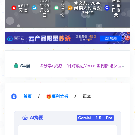
2021
2
搜索
全文共798字,
6937
年09
条
引擎
阅读大约需要
阅读
月02
评
已收
2分钟
日
论
录
2年前
：
#分享/资源 针对最近Vercel国内多地反应DNS解析跳反诈，分享个可用的中国DNS，
11个月前
：
#分享/福利 Edgeone 测速页面免费 4 个激活码
11个月前
：
#软件/Win
hellzerg/optimizer: The finest Windows Optimizer
首页
/
🎁福利羊毛
/
正文
1年前
：
#软件/扩展
Chrome 版本 139 "这些扩展程序不再受支持，因此已停用" ，请教解决办法
AI摘要
Gemini 1.5 Pro
1年前
：
#开源 #分享/网站
基于 Cloudflare Workers 的微信文件传输助手 Web 应用，采用单文件全栈架构，实现跨设备文件传输和消息同步功能。
1年前
：
#分享/网站
美国地址生成器 - 随机生成美国地址和个人身份信息