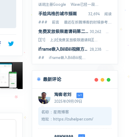
话说注册Google Wave已经一段....
手绘风格的城市插画
32,694 阅读
### 前言 最近在折腾博客的时候参考....
免费发放极限邀请码第二季8枚
30,262 阅读
[][1] 上次[免费发放极限邀请码][....
iframe嵌入BiliBili视频方法B站视频外链
28,238 阅读
## iframe嵌入BiliBili视....
最新评论
淘客老刘
Lv.1
2025年09月09日
名称：星雨博客
地址：https://zuhelper.com/
介绍：ZuHelper - 专业的在线工
具集合平台
aawwaaa
Lv.1