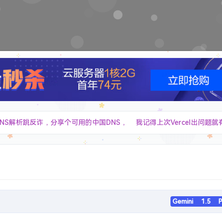
免费 4 个激活码
Speed Test to Grab More EdgeOneFree 
The finest Windows Optimizer
狂揽16.7K星 !!! 再见清理大师 ! 仅3M大小 , 5年前的Windows快
"这些扩展程序不再受支持，因此已停用" ，请教解决办法
============================================================================ - 打开 chrome 浏览器 - 访问 `chrome://flags/#temporary-unexpire-flags-m137`，将最后参数改为「Enabled」（注意：这个 m137 是 Chrome 版本为 138 时的结果，Chrome 版本是 139 时，这个参数会变成 `chrome://flags/#temporary-unexpire-flags-m138` 请以此类推，尝试那个最大的数） - 重启 Chrome 浏览器（注意：要彻底重启，不要残留后台进程，不然你是看不到后面这些东西的） - 依次访问如下地址，并设置为对应参数 ``` chrome://flags/#extension-manifest-v2-deprecation-warning 设置为[Disabled] chrome://
Workers 的微信文件传输助手 Web 应用，采用单文件全栈架构，实现跨设备文件传输和消息
Gemini 1.5 P
成美国地址和个人身份信息