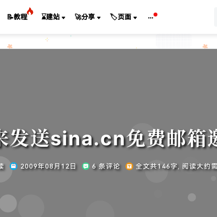
📝教程
⌛建站
🚀分享
🏷️页面
发送sina.cn免费邮
读
2009年08月12日
6 条评论
全文共146字, 阅读大约