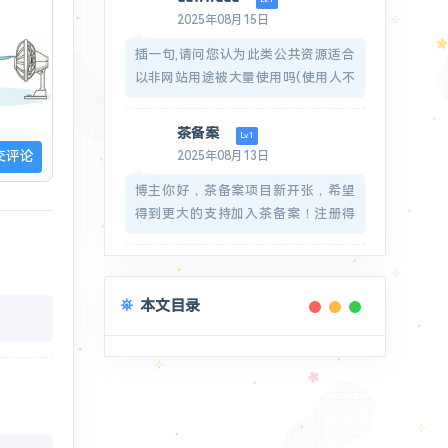
图标：
2025年08月15日
https://zuhelper.com/images/favicon-
插一句,请问您认为此类公共资源适合
32x32.png
以非网站用途被大量使用吗(使用人不
同)?
感谢回复.
茶备案
Lv.1
2025年08月13日
博主你好，茶备案项目新开张，希望
得到更大的支持加入茶备案！注册得
到您的专属网站备案号！希望博主多
多支持！https://icp.redcha.cn
希望博主能在我们网站申请一个备案
本文目录
号放在页脚呀！感谢博主的支持
如果被打扰了，那就万分抱歉