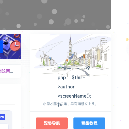
Plans
了200% ! 绝了
love2wind
flags/#extension-manifest-v2-deprecation-disabled 设置为[Disabled] chrome://flags/#extension-manifest-v2-deprecation-unsupported 设置为[Disabled] chrome://flags/#allow-legacy-mv2-extensions 设置为[Enabled] ```
小荷才露尖尖角，早有蜻蜓立上头。
同步功能。
ro
涅槃导航
精品教程