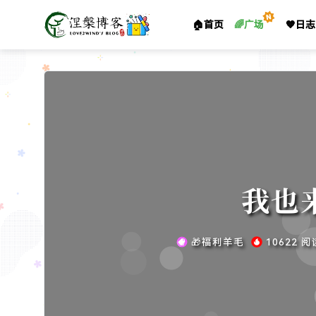
🏠首页
🌈广场
🧡日志
我也来
🎁福利羊毛
10622 阅