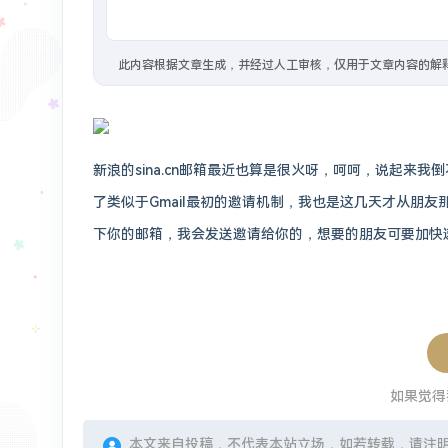
1年前
：
#教程/GFW
VPS 搭建脚本 - Lyndra
此内容根据文章生成，并经过人工审核，仅用于文章内容的解
1年前
：
#开源 #建站/图床
Foxel图床也是智
2年前
：
在Vercel搭建了一个Bing壁纸的API，速度还是不错的，已经用到微博背景。搭建还是很简单的，Fork这个项目，然后把默认分支maste
2年前
：
#相册
新浪的sina.cn邮箱最近也算是很火呀，呵呵，说起
了类似于Gmail最初的邀请机制，我也是这几天才从朋
2年前
：
#分享/资源 针对最近Vercel国内多地反
下你的邮箱，我会发送邀请给你的，想要的朋友可要加快
如果觉得
本文来自投稿，不代表本站立场，如若转载，请注