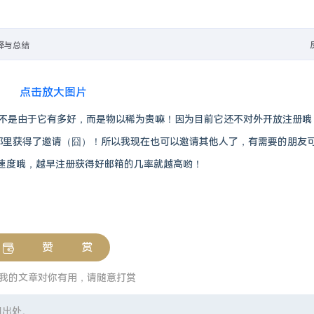
's Blog
释与总结
能图库管理系统
- https://github.com/DrizzleTime/Foxel
r改为vercel，然后直接在Vercel新建项目，导入你的fork，创建即可。除了获取Bing每日地址，这个API还可以获取网站信息，图标，标题等、获取QQ信息、QQ头像、QQ昵称等、获取短视频信息、去水印、抖音、火山、微视
来我倒不是由于它有多好，而是物以稀为贵嘛！因为目前它还不对外开放注册哦
友那里获得了邀请（囧）！所以我现在也可以邀请其他人了，有需要的朋友
应DNS解析跳反诈，分享个可用的中国DNS，
我记得上次Vercel出问题就有这两个
速度哦，越早注册获得好邮箱的几率就越高哟！
赞 赏
我的文章对你有用，请随意打赏
明出处。