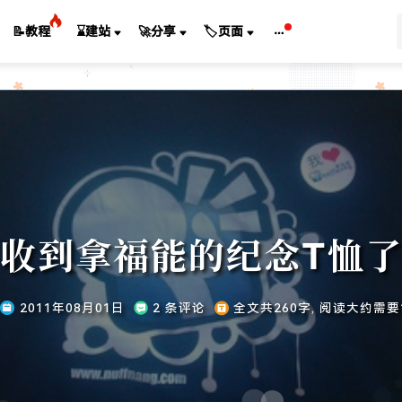
📝教程
⌛建站
🚀分享
🏷️页面
收到拿福能的纪念T恤
2011年08月01日
2 条评论
全文共260字, 阅读大约需要