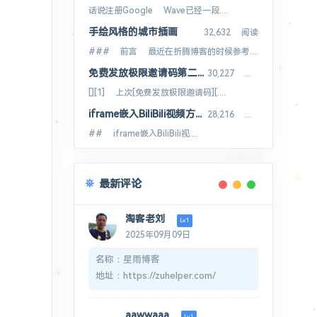
话说注册Google Wave已经一段....
手绘风格的城市插画
32,632 阅读
### 前言 最近在折腾博客的时候参考....
免费发放极限邀请码第二季8枚
30,227 阅读
[][1] 上次[免费发放极限邀请码][....
iframe嵌入BiliBili视频方法B站视频外链
28,216 阅读
## iframe嵌入BiliBili视....
最新评论
淘客老刘
Lv.1
2025年09月09日
名称：星雨博客
地址：https://zuhelper.com/
介绍：ZuHelper - 专业的在线工
具集合平台
aawwaaa
Lv.1