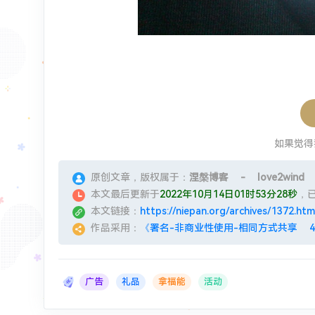
如果觉得
原创文章，版权属于：
涅槃博客 - love2wind
本文最后更新于
2022年10月14日01时53分28秒
，
本文链接：
https://niepan.org/archives/1372.htm
作品采用：
《署名-非商业性使用-相同方式共享 4.0
广告
礼品
拿福能
活动