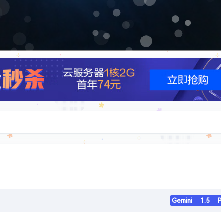
应DNS解析跳反诈，分享个可用的中国DNS，
我记得上次Vercel出问题就有这两个
免费 4 个激活码
Speed Test to Grab More EdgeOneFree 
The finest Windows Optimizer
狂揽16.7K星 !!! 再见清理大师 ! 仅3M大小 , 5年前的Windows快
"这些扩展程序不再受支持，因此已停用" ，请教解决办法
============================================================================ - 打开 chrome 浏览器 - 访问 `chrome://flags/#temporary-unexpire-flags-m137`，将最后参数改为「Enabled」（注意：这个 m137 是 Chrome 版本为 138 时的结果，Chrome 版本是 139 时，这个参数会变成 `chrome://flags/#temporary-unexpire-flags-m138` 请以此类推，尝试那个最大的数） - 重启 Chrome 浏览器（注意：要彻底重启，不要残留后台进程，不然你是看不到后面这些东西的） - 依次访问如下地址，并设置为对应参数 ``` chrome://flags/#extension-manifest-v2-deprecation-warning 设置为[Disabled] chrome://
Gemini 1.5 P
Workers 的微信文件传输助手 Web 应用，采用单文件全栈架构，实现跨设备文件传输和消息