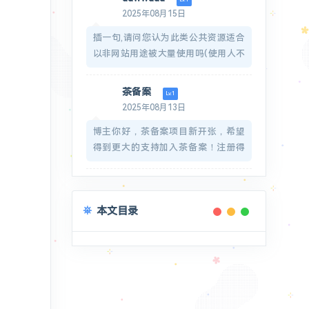
图标：
2025年08月15日
https://zuhelper.com/images/favicon-
插一句,请问您认为此类公共资源适合
32x32.png
以非网站用途被大量使用吗(使用人不
同)?
感谢回复.
茶备案
Lv.1
2025年08月13日
博主你好，茶备案项目新开张，希望
得到更大的支持加入茶备案！注册得
到您的专属网站备案号！希望博主多
多支持！https://icp.redcha.cn
希望博主能在我们网站申请一个备案
本文目录
号放在页脚呀！感谢博主的支持
如果被打扰了，那就万分抱歉