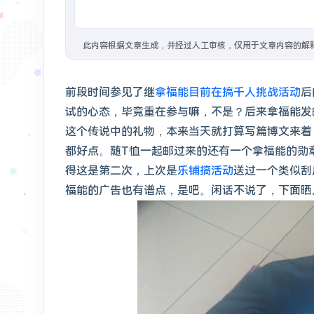
1年前
：
#分享/网站
美国地址生成器 - 随机生
此内容根据文章生成，并经过人工审核，仅用于文章内容的解
1年前
：
#教程/GFW
VPS 搭建脚本 - Lyndra
1年前
：
#开源 #建站/图床
Foxel图床也是智
前段时间参见了继
拿福能目前在搞千人挑战活动
后
试的心态，毕竟重在参与嘛，不是？后来拿福能发
2年前
：
在Vercel搭建了一个Bing壁纸的API，速度还是不错的，已经用到微博背景。搭建还是很简单的，Fork这个项目，然后把默认分支maste
这个传说中的礼物，本来当天就打算写篇博文来着
2年前
：
#相册
都好点。随T恤一起邮过来的还有一个拿福能的勋
得这是第二次，上次是
乐铺搞活动
送过一个类似刮
福能的广告也有谱点，是吧。闲话不说了，下面晒