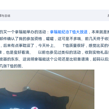
成美国地址和个人身份信息
释与总结
's Blog
能图库管理系统
- https://github.com/DrizzleTime/Foxel
的又一个拿福能举办的活动：
拿福能纪念T恤大放送
，本来就是
邮件确认了我的参加资格，嚯嚯，这可是不多哦。前几天终于收
r改为vercel，然后直接在Vercel新建项目，导入你的fork，创建即可。除了获取Bing每日地址，这个API还可以获取网站信息，图标，标题等、获取QQ信息、QQ头像、QQ昵称等、获取短视频信息、去水印、抖音、火山、微视
，后来有点事耽误了，今天补上。 T恤质量很好，感觉比买的
章，也是蛮好看滴。 以前也参见过类似的活动，收到实物礼品
皮器的东东。这说明拿福能这个公司还是比较靠谱滴，起码以后
几张T恤的图。