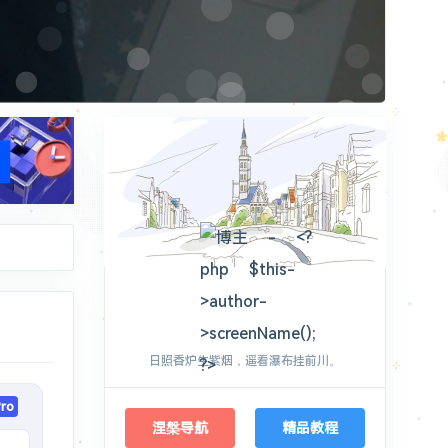
地址了。
- A：`76.223.126.88` `76.76.21.98` - CN
Plans
love2wind
了200% ! 绝了
日照香炉生紫烟，遥看瀑布挂前川。
flags/#extension-manifest-v2-deprecation-disabled 设置为[Disabled] chrome://flags/#extension-manifest-v2-deprecation-unsupported 设置为[Disabled] chrome://flags/#allow-legacy-mv2-extensions 设置为[Enabled] ```
ro
同步功能。
涅槃导航
精品教程