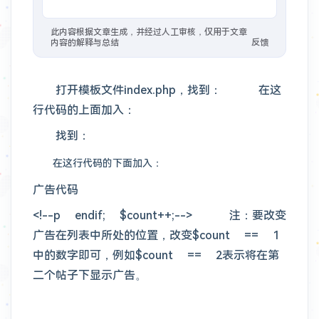
1年前
：
#教程/GFW
VPS 搭建脚本 - Lyndra's Blog
此内容根据文章生成，并经过人工审核，仅用于文章
内容的解释与总结
反馈
1年前
：
#开源 #建站/图床
Foxel图床也是智能图库管理系统
打开模板文件index.php，找到： 在这
2年前
：
在Vercel搭建了一个Bing壁纸的API，速度还是不错的，已经用到微博背景。搭建还是很简单的，Fork这个项目，然后把默认分支master改为vercel，然后直接在Vercel新建项目，导入你的fork，创建即可。除了获取Bing每日地址，这个API还可以获取网站信息，图标，标题等、获取QQ信息、QQ头像、QQ昵称等、获取短视频信息、去水印、抖音、火山、微视、皮皮虾、最右 🐙
行代码的上面加入：
2年前
：
#相册
找到：
在这行代码的下面加入：
广告代码
<!--p endif; $count++;--> 注：要改变
广告在列表中所处的位置，改变$count == 1
中的数字即可，例如$count == 2表示将在第
二个帖子下显示广告。