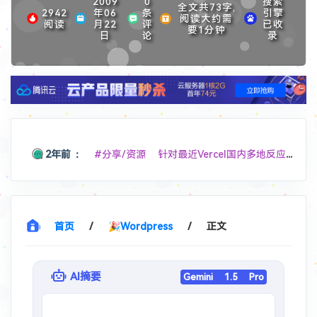
2009
0
搜索
全文共73字,
2942
年06
条
引擎
阅读大约需
阅读
月22
评
已收
要1分钟
日
论
录
2年前
：
#分享/资源 针对最近Vercel国内多地反应DNS解析跳反诈，分享个可用的中国DNS，
11个月前
：
#分享/福利 Edgeone 测速页面免费 4 个激活码
11个月前
：
#软件/Win
hellzerg/optimizer: The finest Windows Optimizer
首页
/
🎉Wordpress
/
正文
1年前
：
#软件/扩展
Chrome 版本 139 "这些扩展程序不再受支持，因此已停用" ，请教解决办法
AI摘要
Gemini 1.5 Pro
1年前
：
#开源 #分享/网站
基于 Cloudflare Workers 的微信文件传输助手 Web 应用，采用单文件全栈架构，实现跨设备文件传输和消息同步功能。
1年前
：
#分享/网站
美国地址生成器 - 随机生成美国地址和个人身份信息