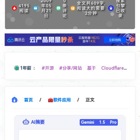
2009
0
搜索
全文共609字,
4195
年05
条
引擎
阅读大约需要
阅读
月21
评
已收
2分钟
日
论
录
1年前
：
#开源 #分享/网站
基于 Cloudflare Workers 的微信文件传输助手 Web 应用，采用单文件全栈架构，实现跨设备文件传输和消息同步功能。
1年前
：
#分享/网站
美国地址生成器 - 随机生成美国地址和个人身份信息
1年前
：
#教程/GFW
VPS 搭建脚本 - Lyndra's Blog
首页
/
🧰软件应用
/
正文
1年前
：
#开源 #建站/图床
Foxel图床也是智能图库管理系统
AI摘要
Gemini 1.5 Pro
2年前
：
在Vercel搭建了一个Bing壁纸的API，速度还是不错的，已经用到微博背景。搭建还是很简单的，Fork这个项目，然后把默认分支master改为vercel，然后直接在Vercel新建项目，导入你的fork，创建即可。除了获取Bing每日地址，这个API还可以获取网站信息，图标，标题等、获取QQ信息、QQ头像、QQ昵称等、获取短视频信息、去水印、抖音、火山、微视、皮皮虾、最右 🐙
2年前
：
#相册