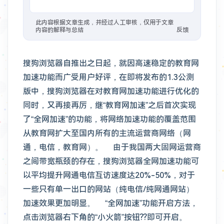
2年前
：
#分享/资源 针对最近Vercel国内多地反应DNS解析跳反诈，分享个可用的中国DNS，
此内容根据文章生成，并经过人工审核，仅用于文章
内容的解释与总结
反馈
11个月前
：
#分享/福利 Edgeone 测速页面免费 4 个激活码
搜狗浏览器自推出之日起，就因高速稳定的教育网
11个月前
：
#软件/Win
hellzerg/optimizer: The finest Windows Optimizer
加速功能而广受用户好评，在即将发布的1.3公测
1年前
：
#软件/扩展
Chrome 版本 139 "这些扩展程序不再受支持，因此已停用" ，请教解决办法
版中，搜狗浏览器在对教育网加速功能进行优化的
同时，又再接再厉，继“教育网加速”之后首次实现
了“全网加速”的功能，将网络加速功能的覆盖范围
从教育网扩大至国内所有的主流运营商网络（网
通，电信，教育网）。 由于我国两大固网运营商
之间带宽瓶颈的存在，搜狗浏览器全网加速功能可
以平均提升网通电信互访速度达20%-50%，对于
一些只有单一出口的网站（纯电信/纯网通网站）
加速效果更加明显。 “全网加速”功能开启方法，
点击浏览器右下角的“小火箭”按钮??即可开启。