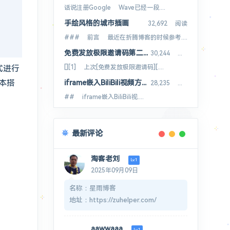
话说注册Google Wave已经一段....
手绘风格的城市插画
32,692 阅读
### 前言 最近在折腾博客的时候参考....
免费发放极限邀请码第二季8枚
30,244 阅读
[][1] 上次[免费发放极限邀请码][....
式进行
本搭
iframe嵌入BiliBili视频方法B站视频外链
28,235 阅读
## iframe嵌入BiliBili视....
最新评论
淘客老刘
Lv.1
2025年09月09日
名称：星雨博客
地址：https://zuhelper.com/
介绍：ZuHelper - 专业的在线工
具集合平台
aawwaaa
Lv.1