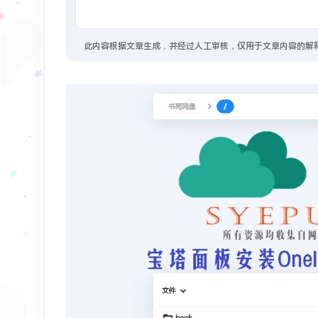
1年前
：
#教程/GFW
VPS 搭建脚本 - Lyndra
此内容根据文章生成，并经过人工审核，仅用于文章内容的解
1年前
：
#开源 #建站/图床
Foxel图床也是智
2年前
：
在Vercel搭建了一个Bing壁纸的API，速度还是不错的，已经用到微博背景。搭建还是很简单的，Fork这个项目，然后把默认分支maste
2年前
：
#相册
2年前
：
#分享/资源 针对最近Vercel国内多地反