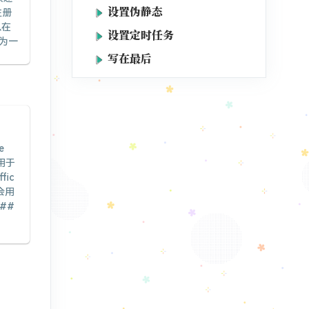
设置伪静态
注册
以在
设置定时任务
为一
写在最后
e
用于
ic
会用
##