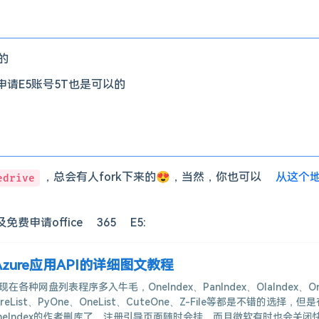
的
者申请E5账号5T也是可以的
，总会有人fork下来的😍，当然，你也可以
从这个
edrive
费申请office 365 E5:
zure应用API的详细图文教程
各种网盘列表程序多入牛毛，OneIndex、PanIndex、OlaIndex、O
hareList、PyOne、OneList、CuteOne、Z-File等都是不错的选择，但
neIndex的作者删库了，注册引导页面随时会挂，而且微软有时也会关闭