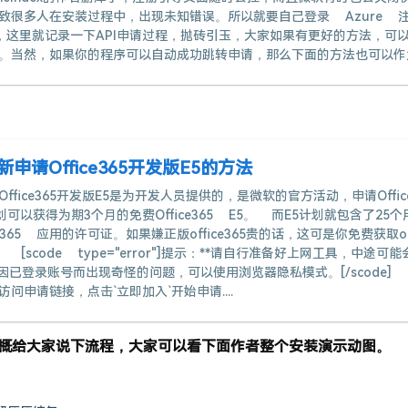
致很多人在安装过程中，出现未知错误。所以就要自己登录 Azure 
I，这里就记录一下API申请过程，抛砖引玉，大家如果有更好的方法，可
。当然，如果你的程序可以自动成功跳转申请，那么下面的方法也可以作
新申请Office365开发版E5的方法
ffice365开发版E5是为开发人员提供的，是微软的官方活动，申请Offic
划可以获得为期3个月的免费Office365 E5。 而E5计划就包含了25个
e 365 应用的许可证。如果嫌正版office365贵的话，这可是你免费获取off
 [scode type="error"]提示：**请自行准备好上网工具，中途可能
因已登录账号而出现奇怪的问题，可以使用浏览器隐私模式。[/scode] 
访问申请链接，点击`立即加入`开始申请....
概给大家说下流程，大家可以看下面作者整个安装演示动图。