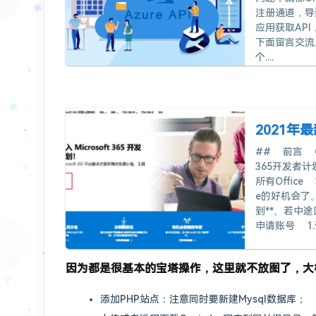
注册通道，导
应用获取AP
下面留言交流
个....
2021年最
## 前言 O
365开发者计
所有Offic
e的好机会了。
到**。若中途
申请账号 1.
因为都是很基本的宝塔操作，这里就不放图了，大
添加PHP站点：注意同时要新建Mysql数据库；