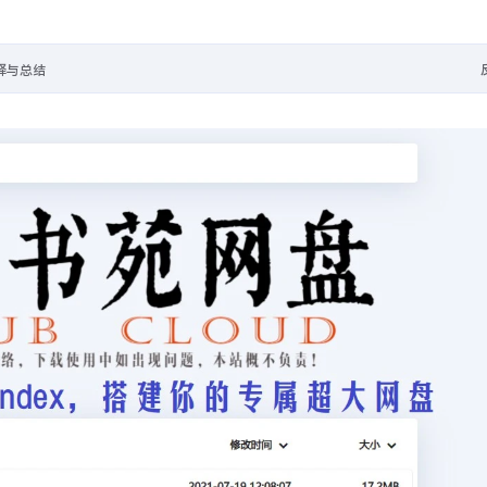
's Blog
释与总结
能图库管理系统
- https://github.com/DrizzleTime/Foxel
r改为vercel，然后直接在Vercel新建项目，导入你的fork，创建即可。除了获取Bing每日地址，这个API还可以获取网站信息，图标，标题等、获取QQ信息、QQ头像、QQ昵称等、获取短视频信息、去水印、抖音、火山、微视
应DNS解析跳反诈，分享个可用的中国DNS，
我记得上次Vercel出问题就有这两个