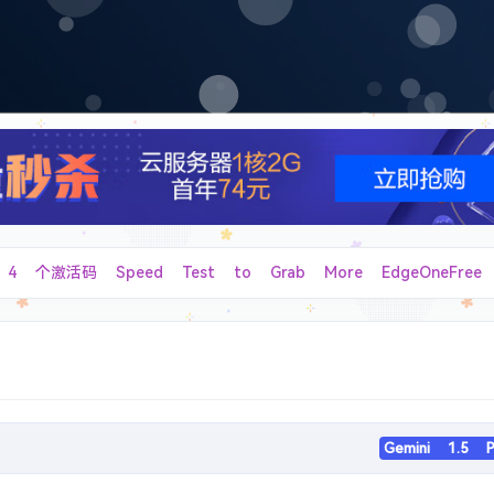
免费 4 个激活码
Speed Test to Grab More EdgeOneFree 
The finest Windows Optimizer
狂揽16.7K星 !!! 再见清理大师 ! 仅3M大小 , 5年前的Windows快
"这些扩展程序不再受支持，因此已停用" ，请教解决办法
============================================================================ - 打开 chrome 浏览器 - 访问 `chrome://flags/#temporary-unexpire-flags-m137`，将最后参数改为「Enabled」（注意：这个 m137 是 Chrome 版本为 138 时的结果，Chrome 版本是 139 时，这个参数会变成 `chrome://flags/#temporary-unexpire-flags-m138` 请以此类推，尝试那个最大的数） - 重启 Chrome 浏览器（注意：要彻底重启，不要残留后台进程，不然你是看不到后面这些东西的） - 依次访问如下地址，并设置为对应参数 ``` chrome://flags/#extension-manifest-v2-deprecation-warning 设置为[Disabled] chrome://
Workers 的微信文件传输助手 Web 应用，采用单文件全栈架构，实现跨设备文件传输和消息
Gemini 1.5 P
成美国地址和个人身份信息