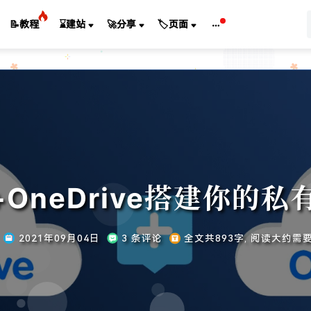
📝教程
⌛建站
🚀分享
🏷️页面
ex+OneDrive搭建你的
2021年09月04日
3 条评论
全文共893字, 阅读大约需