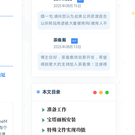
图标：
2025年08月15日
https://zuhelper.com/images/favicon-
插一句,请问您认为此类公共资源适合
32x32.png
以非网站用途被大量使用吗(使用人不
同)?
感谢回复.
茶备案
Lv.1
2025年08月13日
博主你好，茶备案项目新开张，希望
得到更大的支持加入茶备案！注册得
到您的专属网站备案号！希望博主多
地址
多支持！https://icp.redcha.cn
希望博主能在我们网站申请一个备案
本文目录
号放在页脚呀！感谢博主的支持
如果被打扰了，那就万分抱歉
准备工作
宝塔面板安装
neM
是有个
特殊文件实现功能
快速