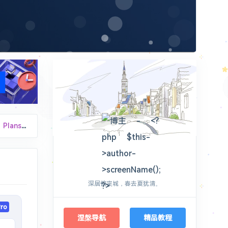
Plans
了200% ! 绝了
love2wind
flags/#extension-manifest-v2-deprecation-disabled 设置为[Disabled] chrome://flags/#extension-manifest-v2-deprecation-unsupported 设置为[Disabled] chrome://flags/#allow-legacy-mv2-extensions 设置为[Enabled] ```
深居俯夹城，春去夏犹清。
同步功能。
ro
涅槃导航
精品教程