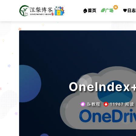
🏠首页
🌈广场
🧡日志
OneInd
📝教程
11967 阅读