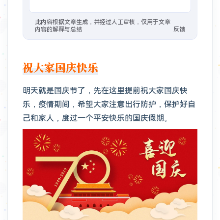
1年前
：
#教程/GFW
VPS 搭建脚本 - Lyndra's Blog
此内容根据文章生成，并经过人工审核，仅用于文章
内容的解释与总结
反馈
1年前
：
#开源 #建站/图床
Foxel图床也是智能图库管理系统
2年前
：
在Vercel搭建了一个Bing壁纸的API，速度还是不错的，已经用到微博背景。搭建还是很简单的，Fork这个项目，然后把默认分支master改为vercel，然后直接在Vercel新建项目，导入你的fork，创建即可。除了获取Bing每日地址，这个API还可以获取网站信息，图标，标题等、获取QQ信息、QQ头像、QQ昵称等、获取短视频信息、去水印、抖音、火山、微视、皮皮虾、最右 🐙
祝大家国庆快乐
2年前
：
#相册
明天就是国庆节了，先在这里提前祝大家国庆快
乐，疫情期间，希望大家注意出行防护，保护好自
己和家人，度过一个平安快乐的国庆假期。