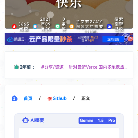
快乐
2021
0
搜索
全文共274字,
3665
年09
条
引擎
阅读大约需要
阅读
月30
评
已收
1分钟
日
论
录
2年前
：
#分享/资源 针对最近Vercel国内多地反应DNS解析跳反诈，分享个可用的中国DNS，
11个月前
：
#分享/福利 Edgeone 测速页面免费 4 个激活码
11个月前
：
#软件/Win
hellzerg/optimizer: The finest Windows Optimizer
首页
/
🐙Github
/
正文
1年前
：
#软件/扩展
Chrome 版本 139 "这些扩展程序不再受支持，因此已停用" ，请教解决办法
AI摘要
Gemini 1.5 Pro
1年前
：
#开源 #分享/网站
基于 Cloudflare Workers 的微信文件传输助手 Web 应用，采用单文件全栈架构，实现跨设备文件传输和消息同步功能。
1年前
：
#分享/网站
美国地址生成器 - 随机生成美国地址和个人身份信息