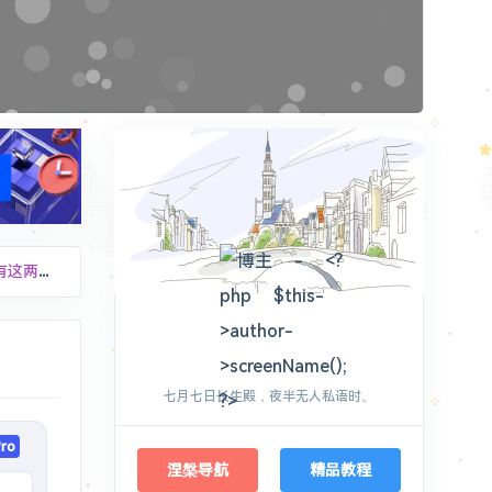
地址了。
- A：`76.223.126.88` `76.76.21.98` - CN
Plans
love2wind
了200% ! 绝了
七月七日长生殿，夜半无人私语时。
flags/#extension-manifest-v2-deprecation-disabled 设置为[Disabled] chrome://flags/#extension-manifest-v2-deprecation-unsupported 设置为[Disabled] chrome://flags/#allow-legacy-mv2-extensions 设置为[Enabled] ```
ro
同步功能。
涅槃导航
精品教程