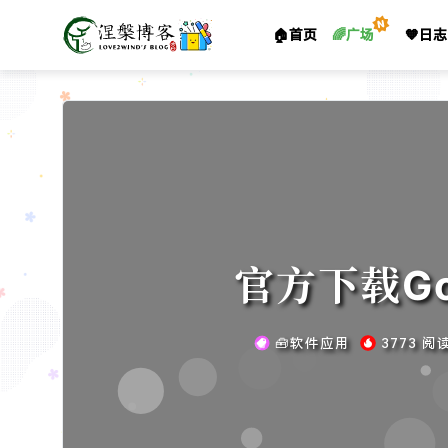
🏠首页
🌈广场
🧡日志
官方下载Go
🧰软件应用
3773 阅