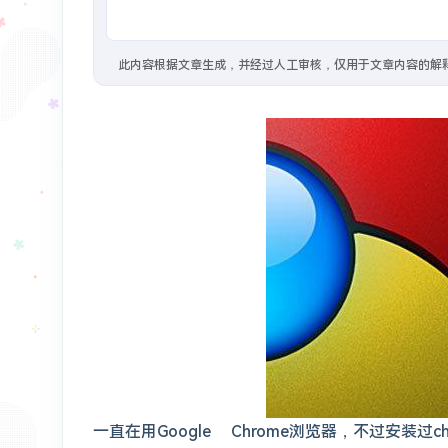
1年前
：
#分享/网站
美国地址生成器 - 随机生
此内容根据文章生成，并经过人工审核，仅用于文章内容的解
1年前
：
#教程/GFW
VPS 搭建脚本 - Lyndra
1年前
：
#开源 #建站/图床
Foxel图床也是智
2年前
：
在Vercel搭建了一个Bing壁纸的API，速度还是不错的，已经用到微博背景。搭建还是很简单的，Fork这个项目，然后把默认分支maste
2年前
：
#相册
一直在用Google Chrome浏览器，不过安装过c