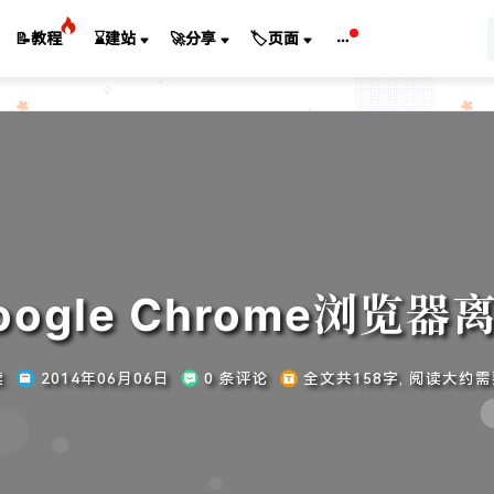
📝教程
⌛建站
🚀分享
🏷️页面
ogle Chrome浏览
读
2014年06月06日
0 条评论
全文共158字, 阅读大约