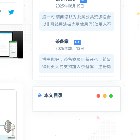
图标：
2025年08月15日
https://zuhelper.com/images/favicon-
插一句,请问您认为此类公共资源适合
32x32.png
以非网站用途被大量使用吗(使用人不
同)?
感谢回复.
茶备案
Lv.1
2025年08月13日
博主你好，茶备案项目新开张，希望
得到更大的支持加入茶备案！注册得
到您的专属网站备案号！希望博主多
多支持！https://icp.redcha.cn
希望博主能在我们网站申请一个备案
本文目录
号放在页脚呀！感谢博主的支持
如果被打扰了，那就万分抱歉