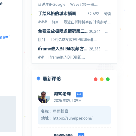
e
话说注册Google Wave已经一段....
手绘风格的城市插画
32,692 阅读
### 前言 最近在折腾博客的时候参考....
免费发放极限邀请码第二季8枚
30,244 阅读
one=1
[][1] 上次[免费发放极限邀请码][....
iframe嵌入BiliBili视频方法B站视频外链
28,235 阅读
## iframe嵌入BiliBili视....
最新评论
淘客老刘
Lv.1
2025年09月09日
名称：星雨博客
地址：https://zuhelper.com/
介绍：ZuHelper - 专业的在线工
具集合平台
aawwaaa
Lv.1