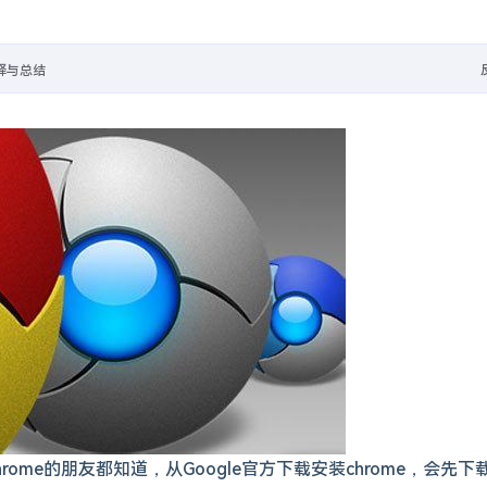
成美国地址和个人身份信息
释与总结
's Blog
能图库管理系统
- https://github.com/DrizzleTime/Foxel
r改为vercel，然后直接在Vercel新建项目，导入你的fork，创建即可。除了获取Bing每日地址，这个API还可以获取网站信息，图标，标题等、获取QQ信息、QQ头像、QQ昵称等、获取短视频信息、去水印、抖音、火山、微视
hrome的朋友都知道，从Google官方下载安装chrome，会先下