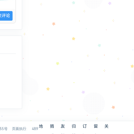
地
捐
友
归
订
留
关
955号
页面执行: 489