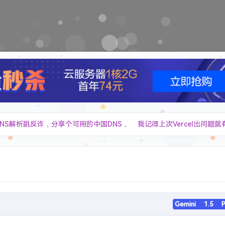
应DNS解析跳反诈，分享个可用的中国DNS，
我记得上次Vercel出问题就有这两个
免费 4 个激活码
Speed Test to Grab More EdgeOneFree 
The finest Windows Optimizer
狂揽16.7K星 !!! 再见清理大师 ! 仅3M大小 , 5年前的Windows快
"这些扩展程序不再受支持，因此已停用" ，请教解决办法
============================================================================ - 打开 chrome 浏览器 - 访问 `chrome://flags/#temporary-unexpire-flags-m137`，将最后参数改为「Enabled」（注意：这个 m137 是 Chrome 版本为 138 时的结果，Chrome 版本是 139 时，这个参数会变成 `chrome://flags/#temporary-unexpire-flags-m138` 请以此类推，尝试那个最大的数） - 重启 Chrome 浏览器（注意：要彻底重启，不要残留后台进程，不然你是看不到后面这些东西的） - 依次访问如下地址，并设置为对应参数 ``` chrome://flags/#extension-manifest-v2-deprecation-warning 设置为[Disabled] chrome://
Gemini 1.5 P
Workers 的微信文件传输助手 Web 应用，采用单文件全栈架构，实现跨设备文件传输和消息