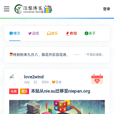
登录
博文
动态
音乐
教程
关于
待到秋来九月八，我花开后百花杀。
---- 『不第后赋菊』
love2wind
July 22, 2024，🧡日志
本站从nie.su迁移至niepan.org
头条
置顶