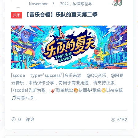
November 5, 2022，🎶音乐世界
【音乐合辑】乐队的夏天第二季
头条
[scode type="success"]音乐来源 @QQ音乐、@网易
云音乐，本站仅作分享，勿用于商业用途，请支持正版。
[/scode]先听为敬 🎸歌单地址🎨封面🎶歌单📀Live专辑
🎵网易云原...
0 评论
5152